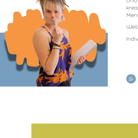
Und 
krea
Men
Weil
Indi