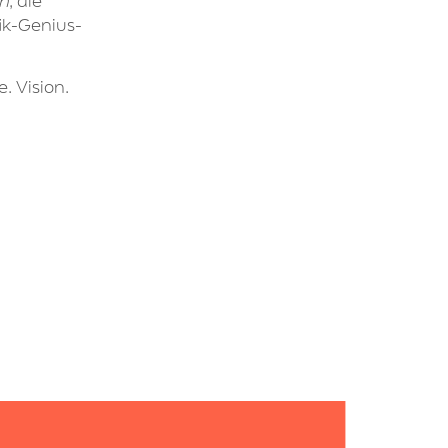
n
, die
ik-Genius-
. Vision.