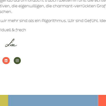
genau darum braucht’s auch weiterhin uns:
die
echte
tiven, die eigenwilligen, die charmant-verrückten Graf
schen.
 wir mehr sind als ein Algorithmus. Wir sind Gefühl. Idee
viduell & frech