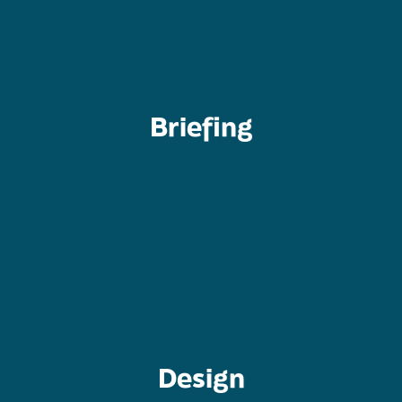
Blog
Blog Beitrag zur richtigen Brand Identity
Wenn du mehr darüber wissen willst, lies meinen
Briefing
ich nehm dich gerne an die Hand.
richtige Message nach außen tragen. Keine Sorge,
Zielgruppe - nur, wenn du diese kennst, kannst du die
Mach dir Gedanken über deine Marke und deine
informieren.
dir passt! Ich werde dich laufend üer den Fortschritt
Design
Gemeinsam entwickeln wir ein Design, das genau zu