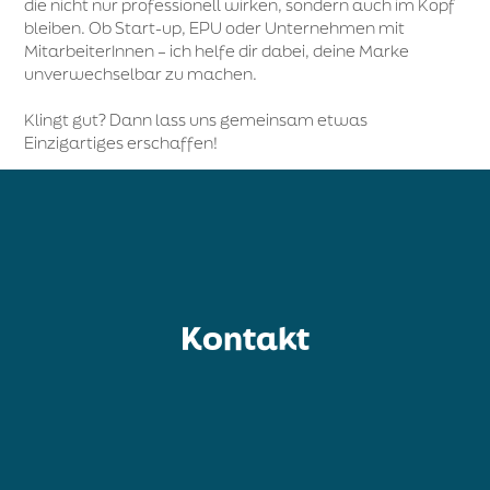
die nicht nur professionell wirken, sondern auch im Kopf
bleiben. Ob Start-up, EPU oder Unternehmen mit
MitarbeiterInnen – ich helfe dir dabei, deine Marke
unverwechselbar zu machen.
Klingt gut? Dann lass uns gemeinsam etwas
Einzigartiges erschaffen!
Kontakt
Kontakt
besprechen wir dann gerne persönlich oder online.
oder Mail. Die genauen Details deines Briefings
Nimm Kontakt mit mir auf - egal ob Anruf, whatsapp