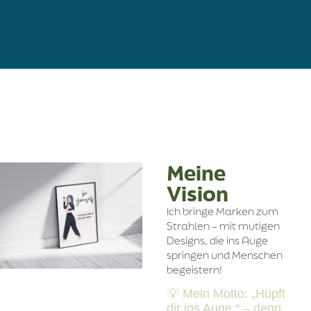
Meine
Vision
Ich bringe Marken zum
Strahlen – mit mutigen
Designs, die ins Auge
springen und Menschen
begeistern!
💡 Mein Motto: „Hüpft
dir ins Auge.“ – denn